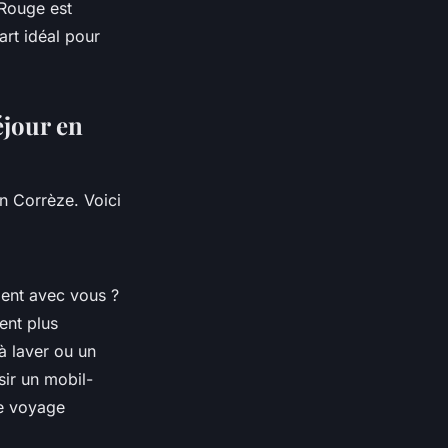
Rouge est
rt idéal pour
éjour en
en Corrèze. Voici
ent avec vous ?
ent plus
 laver ou un
sir un mobil-
de voyage