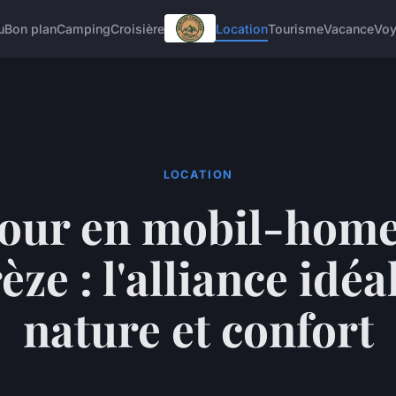
u
Bon plan
Camping
Croisière
Location
Tourisme
Vacance
Vo
LOCATION
jour en mobil-home
èze : l'alliance idéa
nature et confort