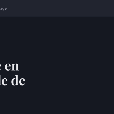
yage
 en
le de