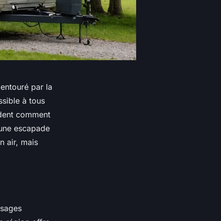
entouré par la
ssible à tous
ndent comment
 une escapade
 air, mais
ysages