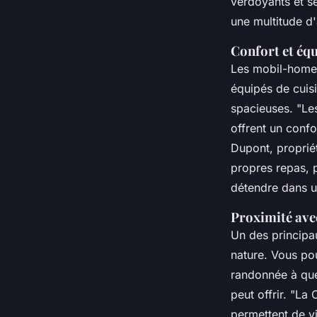
verdoyants et se
une multitude d
Confort et é
Les mobil-homes
équipés de cuisi
spacieuses.
"Le
offrent un conf
Dupont, proprié
propres repas, 
détendre dans u
Proximité ave
Un des principau
nature. Vous pou
randonnée à quel
peut offrir.
"La 
permettent de vi