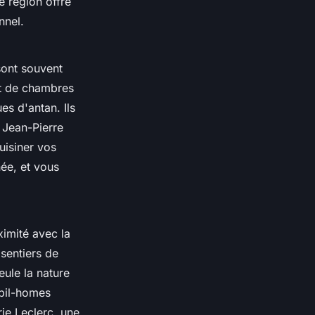
e région offre
nnel.
sont souvent
et de chambres
es d'antan. Ils
 Jean-Pierre
uisiner vos
ée, et vous
ximité avec la
sentiers de
eule la nature
obil-homes
ie Leclerc, une