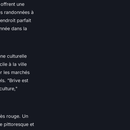
offrent une
des randonnées à
endroit parfait
nnée dans la
ne culturelle
le à la ville
er les marchés
els.
"Brive est
culture,"
rès rouge. Un
e pittoresque et