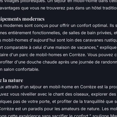
s villages pittoresques. Un séjour en mobil-home dans cett
'avantages que vous ne trouverez pas dans un hôtel traditio
quipements modernes
 modernes sont conçus pour offrir un confort optimal. Ils 
nes entièrement fonctionnelles, de salles de bain privées, 
s mobil-homes d'aujourd'hui sont loin des caravanes rustiqu
ort comparable à celui d'une maison de vacances,"
explique
taire d'un parc de mobil-homes en Corrèze. Vous pouvez c
profiter d'une douche chaude après une journée de randonn
n salon confortable.
c la nature
x attraits d'un séjour en mobil-home en Corrèze est la pro
vez vous réveiller avec le chant des oiseaux, explorer des 
ques pas de votre porte, et profiter de la tranquillité que s
Corrèze est un paradis pour les amateurs de nature. Les m
vre cette expérience sans sacrifier le confort,"
souligne Mar