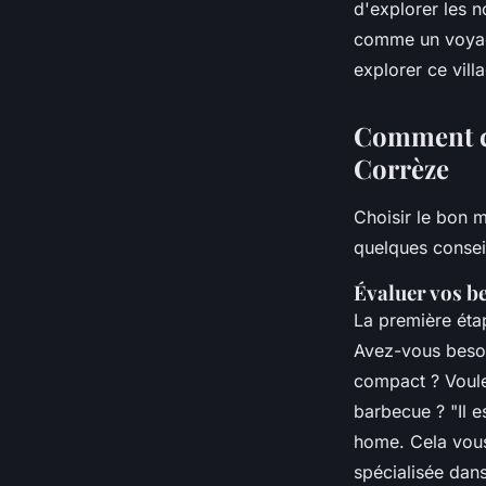
d'explorer les 
comme un voyage
explorer ce vill
Comment ch
Corrèze
Choisir le bon m
quelques conseil
Évaluer vos b
La première éta
Avez-vous besoi
compact ? Voul
barbecue ?
"Il 
home. Cela vous
spécialisée dan