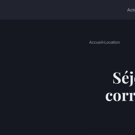
Act
Accueil
›
Location
Sé
corr