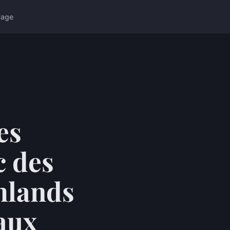
yage
es
c des
hlands
eaux