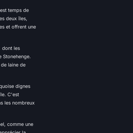
 est temps de
es deux îles,
es et offrent une
 dont les
ue Stonehenge.
 de laine de
rquoise dignes
le. C'est
ans les nombreux
nnel, comme une
apprécier la