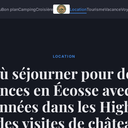
u
Bon plan
Camping
Croisière
Location
Tourisme
Vacance
Vo
LOCATION
ù séjourner pour d
nces en Écosse ave
nnées dans les Hig
des visites de chât