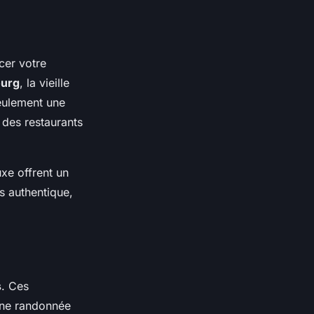
cer votre
ourg
, la vieille
seulement une
 des restaurants
uxe offrent un
s authentique,
s
. Ces
une randonnée