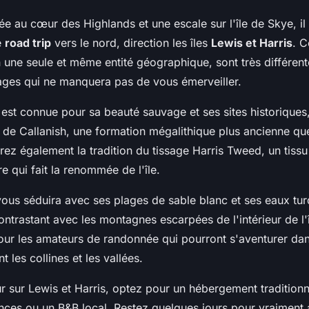
e au cœur des Highlands et une escale sur l'île de Skye, il
e
road trip
vers le nord, direction les îles
Lewis et Harris
. C
 une seule et même entité géographique, sont très différent
ages qui ne manquera pas de vous émerveiller.
 est connue pour sa beauté sauvage et ses sites historiques,
s de Callanish, une formation mégalithique plus ancienne q
ez également la tradition du tissage Harris Tweed, un tissu
re qui fait la renommée de l'île.
ous séduira avec ses plages de sable blanc et ses eaux tu
ntrastant avec les montagnes escarpées de l'intérieur de l'î
 pour les amateurs de randonnée qui pourront s'aventurer d
nt les collines et les vallées.
ur sur Lewis et Harris, optez pour un hébergement traditio
ces ou un B&B local. Restez quelques jours pour vraiment 