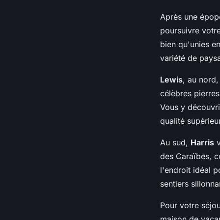
Après une épopé
poursuivre votr
bien qu'unies en
variété de pays
Lewis
, au nord,
célèbres pierre
Vous y découvrir
qualité supérieu
Au sud,
Harris
v
des Caraïbes, co
l'endroit idéal
sentiers sillonna
Pour votre séjo
maison de vacan