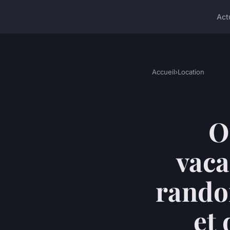
Act
Accueil
›
Location
O
vaca
rando
et 