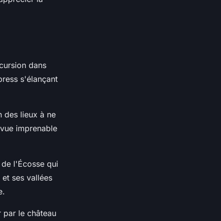
ncursion dans
press s'élançant
n des lieux à ne
e vue imprenable
 de l'Écosse qui
et ses vallées
e.
r par le château