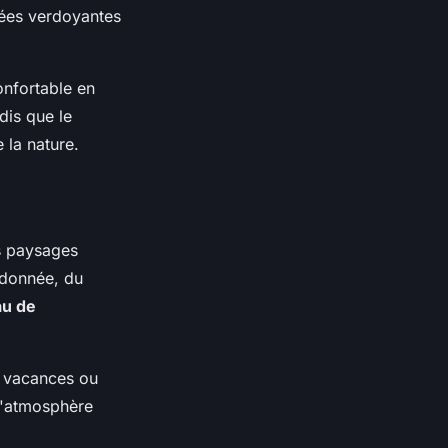
lées verdoyantes
onfortable en
dis que le
 la nature.
es paysages
andonnée, du
au de
e vacances ou
l'atmosphère