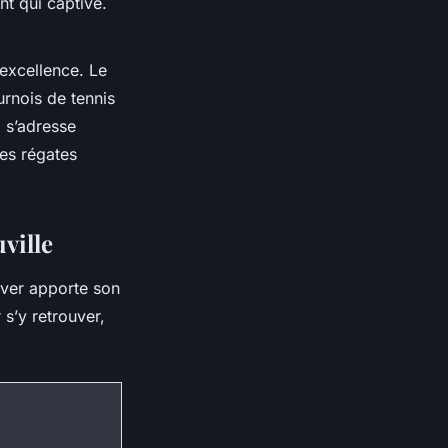
nt qui captive.
excellence. Le
urnois de tennis
 s’adresse
les régates
ville
hiver apporte son
 s’y retrouver,