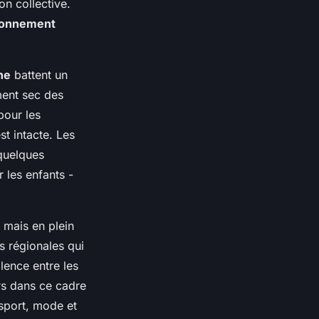
on collective.
yonnement
ne
battent un
ment sec des
pour les
t intacte. Les
 quelques
r les enfants -
 mais en plein
s régionales qui
lence entre les
urs dans ce cadre
 sport, mode et