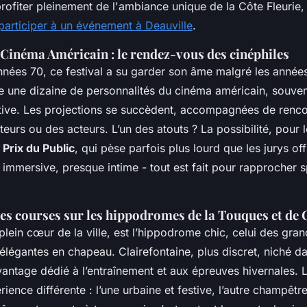
rofiter pleinement de l'ambiance unique de la Côte Fleurie
participer à un événement à Deauville
.
 Cinéma Américain : le rendez-vous des cinéphiles
nnées 70, ce festival a su garder son âme malgré les anné
ite une dizaine de personnalités du cinéma américain, sou
tive. Les projections se succèdent, accompagnées de renco
teurs ou des acteurs. L’un des atouts ? La possibilité, pour 
e
Prix du Public
, qui pèse parfois plus lourd que les jurys offi
 immersive, presque intime - tout est fait pour rapprocher s
es courses sur les hippodromes de la Touques et de 
lein cœur de la ville, est l’hippodrome chic, celui des gra
 élégantes en chapeau. Clairefontaine, plus discret, niché 
vantage dédié à l’entraînement et aux épreuves hivernales. 
rience différente : l’une urbaine et festive, l’autre champêtr