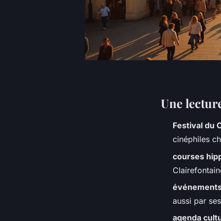
Une lectur
Festival du
cinéphiles c
courses hip
Clairefontain
événements 
aussi par ses
agenda cultu