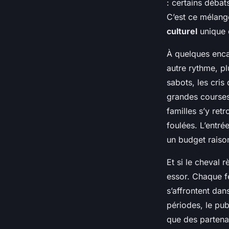
: certains débat
C’est ce mélange
culturel
unique 
À quelques enca
autre rythme, pl
sabots, les cris
grandes courses 
familles s’y re
foulées. L’entré
un budget raiso
Et si le cheval r
essor. Chaque fé
s’affrontent dan
périodes, le pub
que des partena