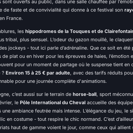
s sont ouverts au public, dans une salle chauffée par l’émoti
 de faste et de convivialité qui donne à ce festival son
ra
en France.
blures, les
hippodromes de la Touques et de Clairefontai
us tribal, plus sensuel. L’odeur du gazon mouillé, le claque
 des jockeys - tout ici parle d’adrénaline. Que ce soit en été 
de plat ou en hiver pour les épreuves de haies, l’émotion es
trouvent pour un moment de partage où le suspense tient en
e ?
Environ 15 à 25 € par adulte
, avec des tarifs réduits pou
nnable pour une journée complète d'animations.
ègne, c’est aussi sur le terrain de
horse-ball
, sport méconnu
vrier, le
Pôle International du Cheval
accueille des équipe
s une ambiance feutrée mais intense. L’élégance du jeu, le si
lic en costume - tout respire le chic normand. C’est d’aille
riats haut de gamme voient le jour, comme ceux qui allient