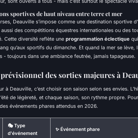
sûr, sont ouverts à tous - mais c’est surtout le spectacle viva
ns sportives de haut niveau entre terre et mer
rses, Deauville s’impose comme une destination sportive d’
 aussi des compétitions équestres internationales ou des to
. Cette diversité reflète une
programmation éclectique
qui
ang qu’aux sportifs du dimanche. Et quand la mer se lève, 
is - toujours dans une ambiance feutrée, jamais tapageuse.
 prévisionnel des sorties majeures à Deau
our à Deauville, c’est choisir son saison selon ses envies. L’
l’été de légèreté, et chaque saison, son rythme propre. Pour
 des événements phares attendus en 2026.
🎭 Type
✨ Événement phare
d'événement