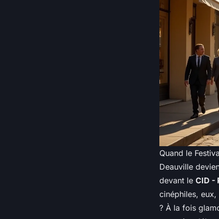
Quand le Festiv
Deauville devien
devant le
CID -
cinéphiles, eux,
? À la fois glam