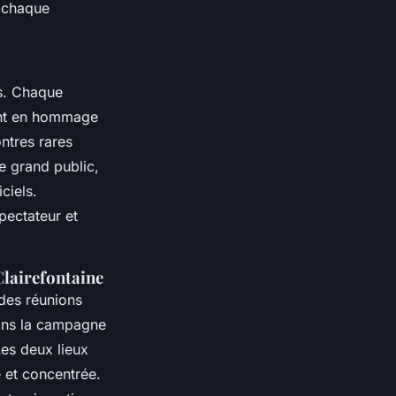
, chaque
es. Chaque
vent en hommage
ntres rares
le grand public,
ciels.
pectateur et
Clairefontaine
ndes réunions
dans la campagne
Les deux lieux
e et concentrée.