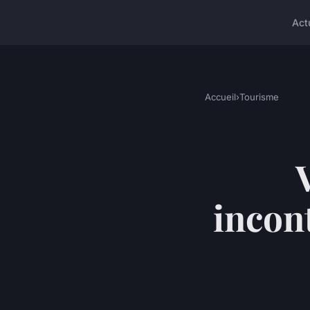
Act
Accueil
›
Tourisme
incon