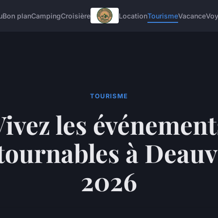
u
Bon plan
Camping
Croisière
Location
Tourisme
Vacance
Vo
TOURISME
Vivez les événement
tournables à Deauvi
2026