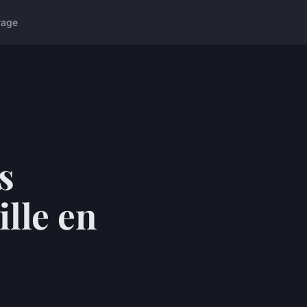
yage
s
lle en